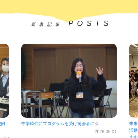
POSTS
-新着記事-
未来パスポート300回突破お祝いの会・2025年度
振り
活動報告会 2026年度もよろしくお願いいたし
（1
05.01
ます！