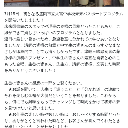
7月15日、初となる盛岡市立大宮中学校未来パスポートプログラム
を開催いたしました！
未来図書館のスタッフや理事の奥様の母校だったこともあり、ご
縁ができて嬉しさいっぱいのプログラムとなりました。
連日の厳しい暑さのため、急遽教室に分かれての学びあいとなり
ましたが、講師の皆様の熱意と中学生の皆さんのまっすぐなまな
ざしが印象的で、とても清々しかったです。津軽三味線奏者の藤
原様の演奏のプレゼント、中学生の皆さんの素直な発表と心のこ
もった合唱、生徒の皆さん、先生方、講師の皆様、充実した時間
をありがとうございました！
生徒の皆さんの感想の一部をご覧ください。
★お話を聞いて、人生は「迷うこと」と「分かれ道」の連続で
それを楽しむ余裕が大切だということを知りました。これから
も、何にでも興味をもってチャレンジして時間をかけて将来の夢
を見つけたいと思いました。
★お仕事の楽しい時や嬉しい時は、おしゃべりする時間だった
り、ありがとうと言われた時など、お客さんが喜んでくれたとき
が嬉しいということがわかりました。