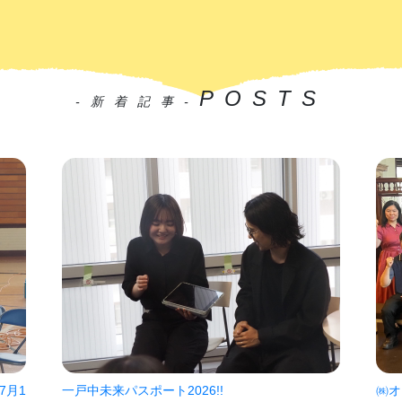
POSTS
-新着記事-
7月1
一戸中未来パスポート2026!!
㈱オ