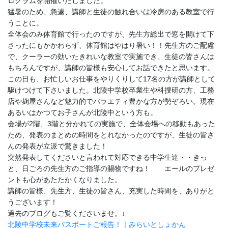
ログラムを開催いたしました。
猛暑のため、急遽、講師と生徒の触れ合いは冷房のある教室で行
うことに。
全体会のみ体育館で行ったのですが、先生方総出で窓を開けて下
さったにもかかわらず、体育館はやはり暑い！！先生方のご配慮
で、クーラーの効いたきれいな教室で実施でき、生徒の皆さんは
もちろんですが、講師の皆様も安心してお話できたと思います。
この日も、お忙しいお仕事をやりくりして17名の方が講師として
駆けつけて下さいました。北陵中学校卒業生や科捜研の方、工務
店や麹屋さんなど魅力的でバラエティ豊かな方が勢ぞろい。現在
あるいはかつてお子さんが北陵中という方も。
会場が2階、3階と分かれての実施で、全体会場への移動もあった
ため、発表のまとめの時間をとれなかったのですが、生徒の皆さ
んの発表が立派で驚きました！
突然発表してくださいと言われて対応できる中学生達・・きっ
と、日ごろの先生方のご指導の賜物ですね！ エールのプレゼ
ントも心があたたかくなりました。
講師の皆様、先生方、生徒の皆さん、充実した時間を、ありがと
うございます！
過去のブログもご覧くださいませ。↓
北陵中学校未来パスポートご報告！｜みらいとしょかん