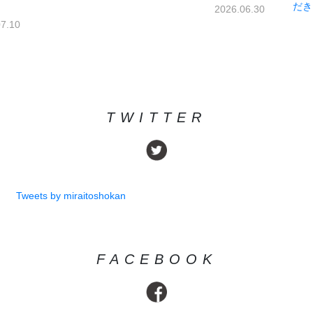
だき
2026.06.30
07.10
TWITTER
Tweets by miraitoshokan
FACEBOOK