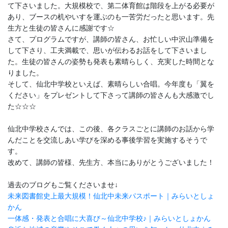
て下さいました。大規模校で、第二体育館は階段を上がる必要が
あり、ブースの机やいすを運ぶのも一苦労だったと思います。先
生方と生徒の皆さんに感謝です☆
さて、プログラムですが、講師の皆さん、お忙しい中沢山準備を
して下さり、工夫満載で、思いが伝わるお話をして下さいまし
た。生徒の皆さんの姿勢も発表も素晴らしく、充実した時間とな
りました。
そして、仙北中学校といえば、素晴らしい合唱。今年度も「翼を
ください」をプレゼントして下さって講師の皆さんも大感激でし
た☆☆☆
仙北中学校さんでは、この後、各クラスごとに講師のお話から学
んだことを交流しあい学びを深める事後学習を実施するそうで
す。
改めて、講師の皆様、先生方、本当にありがとうございました！
過去のブログもご覧くださいませ↓
未来図書館史上最大規模！仙北中未来パスポート｜みらいとしょ
かん
一体感・発表と合唱に大喜び～仙北中学校♪｜みらいとしょかん