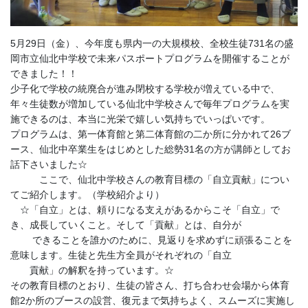
5月29日（金）、今年度も県内一の大規模校、全校生徒731名の盛
岡市立仙北中学校で未来パスポートプログラムを開催することが
できました！！
少子化で学校の統廃合が進み閉校する学校が増えている中で、
年々生徒数が増加している仙北中学校さんで毎年プログラムを実
施できるのは、本当に光栄で嬉しい気持ちでいっぱいです。
プログラムは、第一体育館と第二体育館の二か所に分かれて26ブ
ース、仙北中卒業生をはじめとした総勢31名の方が講師としてお
話下さいました☆
ここで、仙北中学校さんの教育目標の「自立貢献」につい
てご紹介します。（学校紹介より）
☆「自立」とは、頼りになる支えがあるからこそ「自立」で
き、成長していくこと。そして「貢献」とは、自分が
できることを誰かのために、見返りを求めずに頑張ることを
意味します。生徒と先生方全員がそれぞれの「自立
貢献」の解釈を持っています。☆
その教育目標のとおり、生徒の皆さん、打ち合わせ会場から体育
館2か所のブースの設営、復元まで気持ちよく、スムーズに実施し