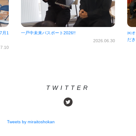
7月1
一戸中未来パスポート2026!!
㈱オ
だき
2026.06.30
07.10
TWITTER
Tweets by miraitoshokan