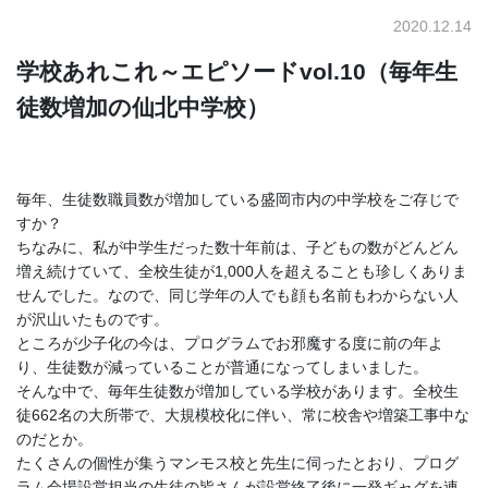
2020.12.14
学校あれこれ～エピソードvol.10（毎年生
徒数増加の仙北中学校）
毎年、生徒数職員数が増加している盛岡市内の中学校をご存じで
すか？
ちなみに、私が中学生だった数十年前は、子どもの数がどんどん
増え続けていて、全校生徒が1,000人を超えることも珍しくありま
せんでした。なので、同じ学年の人でも顔も名前もわからない人
が沢山いたものです。
ところが少子化の今は、プログラムでお邪魔する度に前の年よ
り、生徒数が減っていることが普通になってしまいました。
そんな中で、毎年生徒数が増加している学校があります。全校生
徒662名の大所帯で、大規模校化に伴い、常に校舎や増築工事中な
のだとか。
たくさんの個性が集うマンモス校と先生に伺ったとおり、プログ
ラム会場設営担当の生徒の皆さんが設営終了後に一発ギャグを連