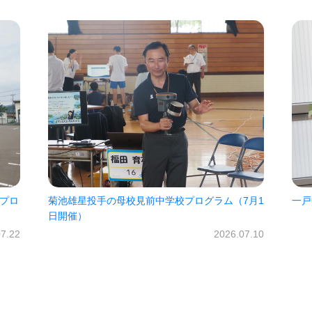
7月1
一戸中未来パスポート2026!!
㈱オ
だき
2026.06.30
07.10