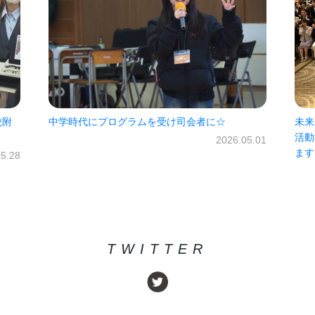
未来パスポート300回突破お祝いの会・2025年度
振り
活動報告会 2026年度もよろしくお願いいたし
（1
05.01
ます！
2026.04.03
TWITTER