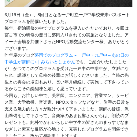
6月19日（金）、8回目となる一戸町立一戸中学校未来パスポート
プログラムを開催いたしました。
毎年、宿泊研修の中でプログラムを導入いただいており、今回は
宮古市での研修の翌日に盛岡入りされての実施となりました。ア
イーナ会場を共催下さったNPO活動交流センター様、ありがとう
ございます。
昨年度のブログ
盛岡でのプログラム～一戸中・九戸中～あの日の
中学生が講師に♪｜みらいとしょかん
でも、ご紹介いたしました
が、かつてこのプログラムを受けた一戸中の中学生が、立派にな
られ、講師として母校の後輩にお話しくださいました。当時の先
生との再会の場面もあり、長い年月継続して実施して下さってい
るからこその醍醐味と嬉しく思っています。
今回も、お忙しい中で、美容師、エンジニア、営業マン、サービ
ス業、大学教授、音楽家、NPOスタッフなどなど、岩手の日常を
支える魅力的な方々が駆けつけて下さいました。講師の皆様、沢
山準備をして下さって、音楽家のあまね響さんからは、朗読のプ
レゼントも。純朴でかわいらしい中学生の皆さんのまっすぐなま
なざしと素直な反応が心地よく、充実したプログラムを開催でき
ましたこと、改めて感謝申し上げます。