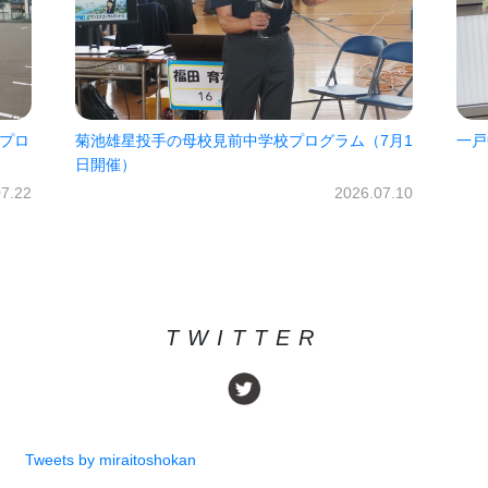
7月1
一戸中未来パスポート2026!!
㈱オ
だき
2026.06.30
07.10
TWITTER
Tweets by miraitoshokan