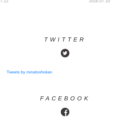
07.10
TWITTER
Tweets by miraitoshokan
FACEBOOK