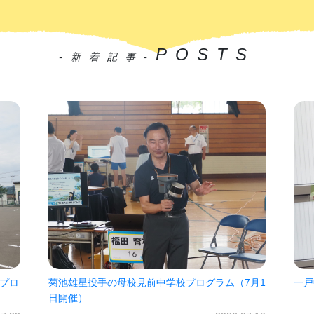
POSTS
-新着記事-
7月1
一戸中未来パスポート2026!!
㈱オ
だき
2026.06.30