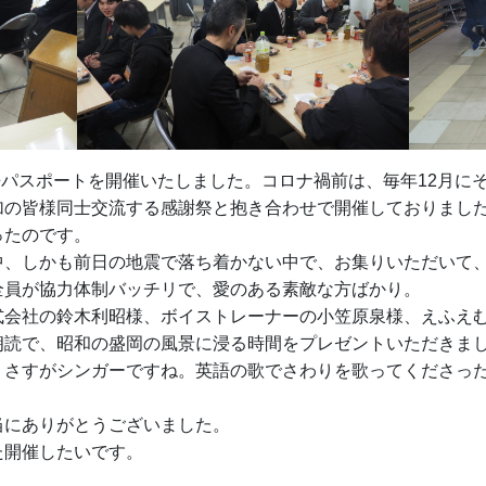
未来パスポートを開催いたしました。コロナ禍前は、毎年12月に
加の皆様同士交流する感謝祭と抱き合わせで開催しておりまし
ったのです。
中、しかも前日の地震で落ち着かない中で、お集りいただいて
全員が協力体制バッチリで、愛のある素敵な方ばかり。
会社の鈴木利昭様、ボイストレーナーの小笠原泉様、えふえむ
朗読で、昭和の盛岡の風景に浸る時間をプレゼントいただきま
、さすがシンガーですね。英語の歌でさわりを歌ってくださっ
当にありがとうございました。
た開催したいです。