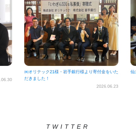
㈱オリテック21様・岩手銀行様より寄付金をいた
仙北
だきました！
06.30
2026.06.23
TWITTER