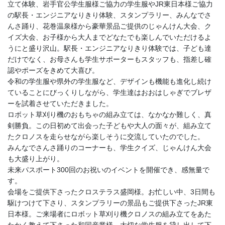
立て体験、岩手官公学生服様ご協力の学生服やJR東日本様ご協力
の駅長・エンジニアなりきり体験、スタンプラリー、みんなでさ
んさ踊り、花巻温泉様から豪華景品ご提供のじゃんけん大会、ク
イズ大会、お子様から大人までどなたでも楽しんでいただけるよ
うにと盛り沢山。駅長・エンジニアなりきり体験では、子ども達
だけでなく、お母さんも学生サポーターもスタッフも、指差し確
認やポーズをきめて大喜び。
令和の学生服や県外の学生服など、デザインも機能も進化し続け
ていることにびっくりしながら、学生達はおおはしゃぎでブレザ
ーを試着させていただきました。
ロボット草刈り機のおもちゃの組み立ては、なかなか難しく、真
剣勝負。この日初めて出会った子どもや大人の面々が、組み立て
たクロノスを走らせながら楽しそうに交流していたのでした。
みんなでさんさ踊りのコーナーも、学生クイズ、じゃんけん大会
も大盛り上がり。
未来パスポート300回のお祝いのイベントを開催でき、感無量で
す。
会場をご提供下さったクロステラス盛岡様。お忙しい中、3日間も
駆けつけて下さり、スタンプラリーの景品もご提供下さったJR東
日本様。ご来場者にロボット草刈り機クロノスの組み立てをあた