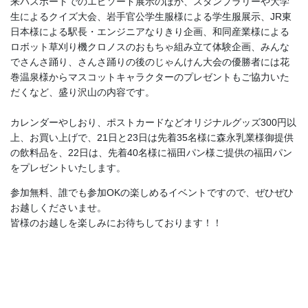
来パスポートでのエピソード展示のほか、スタンプラリーや大学
生によるクイズ大会、岩手官公学生服様による学生服展示、JR東
日本様による駅長・エンジニアなりきり企画、和同産業様による
ロボット草刈り機クロノスのおもちゃ組み立て体験企画、みんな
でさんさ踊り、さんさ踊りの後のじゃんけん大会の優勝者には花
巻温泉様からマスコットキャラクターのプレゼントもご協力いた
だくなど、盛り沢山の内容です。
カレンダーやしおり、ポストカードなどオリジナルグッズ300円以
上、お買い上げで、21日と23日は先着35名様に森永乳業様御提供
の飲料品を、22日は、先着40名様に福田パン様ご提供の福田パン
をプレゼントいたします。
参加無料、誰でも参加OKの楽しめるイベントですので、ぜひぜひ
お越しくださいませ。
皆様のお越しを楽しみにお待ちしております！！