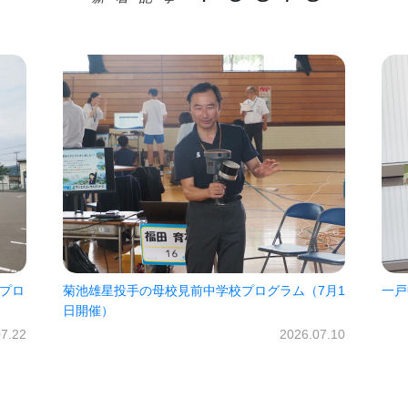
7月1
一戸中未来パスポート2026!!
㈱オ
だき
2026.06.30
07.10