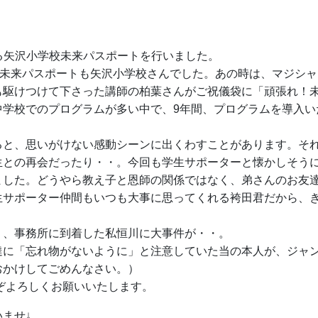
となる矢沢小学校未来パスポートを行いました。
の未来パスポートも矢沢小学校さんでした。あの時は、マジシ
も駆けつけて下さった講師の柏葉さんがご祝儀袋に「頑張れ！
中学校でのプログラムが多い中で、9年間、プログラムを導入い
ると、思いがけない感動シーンに出くわすことがあります。そ
生との再会だったり・・。今回も学生サポーターと懐かしそう
ました。どうやら教え子と恩師の関係ではなく、弟さんのお友
生サポーター仲間もいつも大事に思ってくれる袴田君だから、
り、事務所に到着した私恒川に大事件が・・。
達に「忘れ物がないように」と注意していた当の本人が、ジャ
おかけしてごめんなさい。）
うぞよろしくお願いいたします。
ませ↓