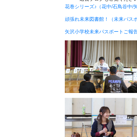
花巻シリーズ♪（花中/石鳥谷中/矢沢小
頑張れ未来図書館！（未来パスポート20
矢沢小学校未来パスポートご報告♪♪｜み