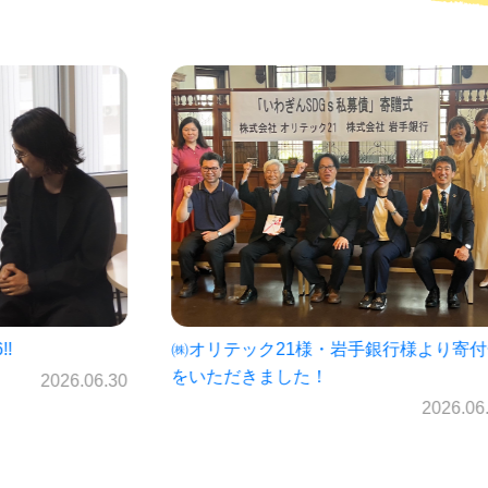
オリテック21様・岩手銀行様より寄付金
仙北中学校未来パ
いただきました！
ス☆
2026.06.23