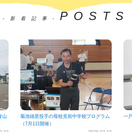
POSTS
-新着記事-
ラム
一戸中未来パスポート2026!!
㈱
を
2026.06.30