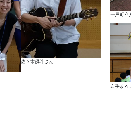
一戸町立
佐々木優斗さん
岩手まる