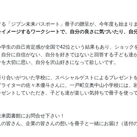
する「ジブン未来パスポート」冊子の贈呈が、今年度も始まり
をイメージするワークシートで、自分の良さに気づいたり、自
。
小学生の自己肯定感が全国で42位という結果もあり、ショック
、自分に自信がない、自分を好きではないと回答する子ども達
分を大切に思い、自分を沢山好きになって欲しいです。
折り合いがついた学校に、スペシャルゲストによるプレゼント
グライターの佐々木優斗さんに、一戸町立奥中山小学校には、
レゼントしていただき、子ども達が楽しい気持ちで冊子を使っ
未来図書館にお問合せ下さい！
人の皆さん、企業の皆さんの想いを冊子と一緒にお届け（送付