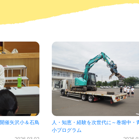
に～巻堀中・青山
菊池雄星投手の母校見前中学校プログ
（7月1日開催）