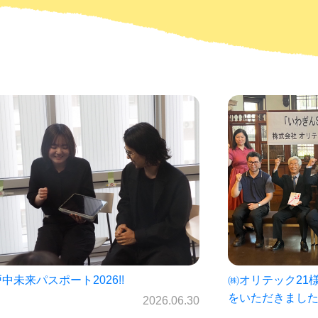
オリテック21様・岩手銀行様より寄付金
仙北中学校未来パ
いただきました！
ス☆