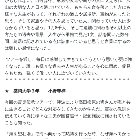
かもしれない。自分は今、家族や友達や周りの人に支えられ、沢
山の大切な人と日々過ごせている。もちろん命を落とした方にも
様々な人生があって、それぞれの過去や居場所、宝物があったと
思う。そして家族やその人を思っていた人、関わっていた人は少
なからずいると思う。1万8千人、そして遺族に関わるそれ以上の
方たちの過去や背景、人生が伝承館で見た1文、話を聞いた数分
間、鳥居に記されている点に詰まっていると思うと言葉にするの
は難しい感情になった。
ツアーを通し、毎日に感謝して生きていこうという思いが更に強
くなった。誰しも様々な過去や人生があることを心に留め、偏見
をもたぬ、強くて優しい人に近づいていきたい。
＊＊＊＊＊＊＊＊＊＊＊＊＊＊＊＊＊＊＊＊＊＊＊＊＊＊＊＊＊
★
盛岡大学３年 小野寺梓
今回の震災伝承ツアーで、津波により高田松原の皆さんが海と共
に生きることでどんな対応をしてきたのか学んだ。震災の教訓を
伝えていく為に様々な工夫が国営追悼・記念施設に施されている
ことも知った。
『海を望む場』で海へ向かって黙祷を行った時、なぜ海へ向かっ