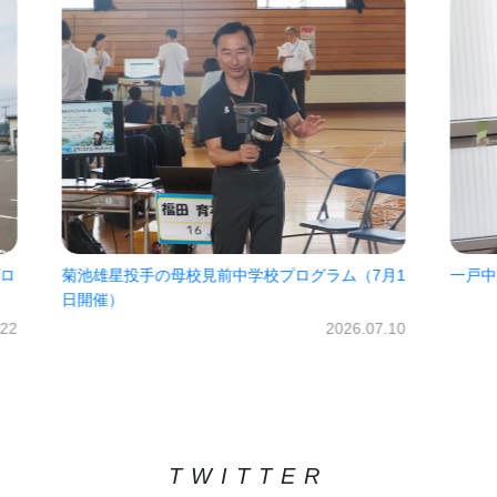
7月1
一戸中未来パスポート2026!!
㈱オ
だき
2026.06.30
07.10
TWITTER