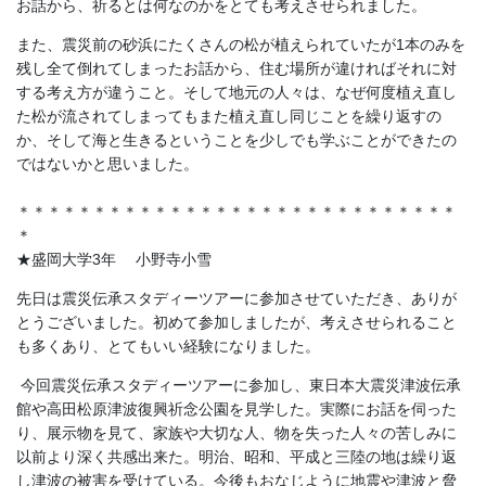
お話から、祈るとは何なのかをとても考えさせられました。
また、震災前の砂浜にたくさんの松が植えられていたが1本のみを
残し全て倒れてしまったお話から、住む場所が違ければそれに対
する考え方が違うこと。そして地元の人々は、なぜ何度植え直し
た松が流されてしまってもまた植え直し同じことを繰り返すの
か、そして海と生きるということを少しでも学ぶことができたの
ではないかと思いました。
＊＊＊＊＊＊＊＊＊＊＊＊＊＊＊＊＊＊＊＊＊＊＊＊＊＊＊＊＊
＊
★盛岡大学3年 小野寺小雪
先日は震災伝承スタディーツアーに参加させていただき、ありが
とうございました。初めて参加しましたが、考えさせられること
も多くあり、とてもいい経験になりました。
今回震災伝承スタディーツアーに参加し、東日本大震災津波伝承
館や高田松原津波復興祈念公園を見学した。実際にお話を伺った
り、展示物を見て、家族や大切な人、物を失った人々の苦しみに
以前より深く共感出来た。明治、昭和、平成と三陸の地は繰り返
し津波の被害を受けている。今後もおなじように地震や津波と脅