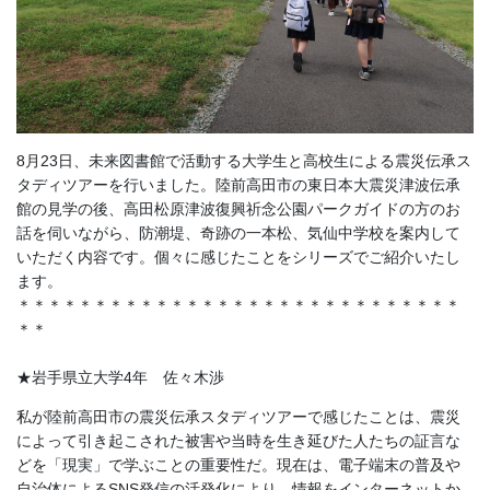
8月23日、未来図書館で活動する大学生と高校生による震災伝承ス
タディツアーを行いました。陸前高田市の東日本大震災津波伝承
館の見学の後、高田松原津波復興祈念公園パークガイドの方のお
話を伺いながら、防潮堤、奇跡の一本松、気仙中学校を案内して
いただく内容です。個々に感じたことをシリーズでご紹介いたし
ます。
＊＊＊＊＊＊＊＊＊＊＊＊＊＊＊＊＊＊＊＊＊＊＊＊＊＊＊＊＊
＊＊
★岩手県立大学4年 佐々木渉
私が陸前高田市の震災伝承スタディツアーで感じたことは、震災
によって引き起こされた被害や当時を生き延びた人たちの証言な
どを「現実」で学ぶことの重要性だ。現在は、電子端末の普及や
自治体によるSNS発信の活発化により、情報をインターネットか