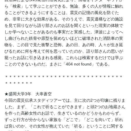
ら「検索」して学ぶことができる。無論、多くの人が情報に触れ
ることができるようにすることは、震災の記憶の風化を防ぐた
め、非常に大きな効果がある。そのうえで、震災遺構などの施設
を見て回りながら語り部さんのお話を聞くといった現実の体験で
しか学べないことがあるのも事実だと実感した。津波によってへ
し曲げられた鉄骨や原型を留めないほどに破壊された消防車の実
物を、この目で見た衝撃と恐怖。あの日、あの時、人々が生き延
びるために何を考えて何を思っていたのか、語り部さんの思いが
籠ったお話に引き込まれる感覚。これらは検索するだけでは学ぶ
ことのできないものだ。まさに「404 not found」である。
＊＊＊＊＊＊＊＊＊＊＊＊＊＊＊＊＊＊＊＊＊＊＊＊＊＊＊＊＊
＊＊＊＊＊＊＊
★盛岡大学3年 大串蒼空
今回の震災伝承スタディツアーでは、主に次の2つが印象に残りま
した。まず、「これで祈ることができます」と頭2つのお地蔵さん
を作った高齢女性のお話で、生きているのかどうかもわからず、
ずっと行方が分からない家族を「どこで」「どこを向いて」祈れ
ば良いのか、その女性が抱えていた「祈る」ということに関する