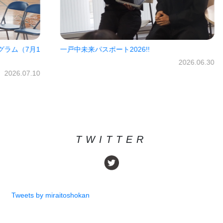
7月1
一戸中未来パスポート2026!!
㈱オ
だき
2026.06.30
07.10
TWITTER
Tweets by miraitoshokan