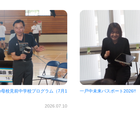
7月1
一戸中未来パスポート2026!!
㈱オ
だき
2026.06.30
07.10