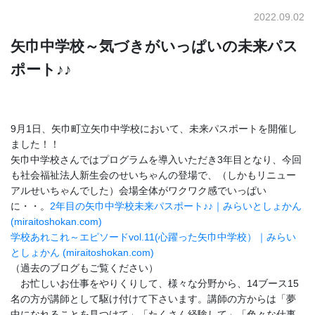
2022.09.02
矢巾中学校～気づきがいっぱいの未来パス
ポート♪♪
9月1日、矢巾町立矢巾中学校において、未来パスポートを開催し
ました！！
矢巾中学校さんではプログラムを導入いただき3年目となり、今回
も社会福祉法人新生会のせいちゃんの登場で、（しかもリニュー
アルせいちゃんでした）会場全体がワクワク感でいっぱい
に・・。
2年目の矢巾中学校未来パスポート♪♪｜みらいとしょかん
(miraitoshokan.com)
学校あれこれ～エピソードvol.11(心躍った矢巾中学校）｜みらい
としょかん (miraitoshokan.com)
（過去のブログもご覧ください）
お忙しいお仕事をやりくりして、様々な分野から、14ブース15
名の方が講師として駆け付けて下さいます。講師の方からは「夢
中になれることを見つけて」「たくさん経験して」「色々な仕事