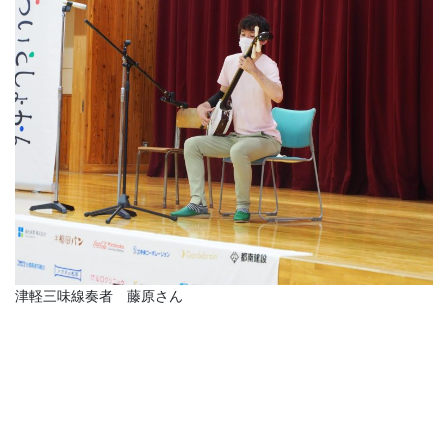
津軽三味線奏者 藤原さん