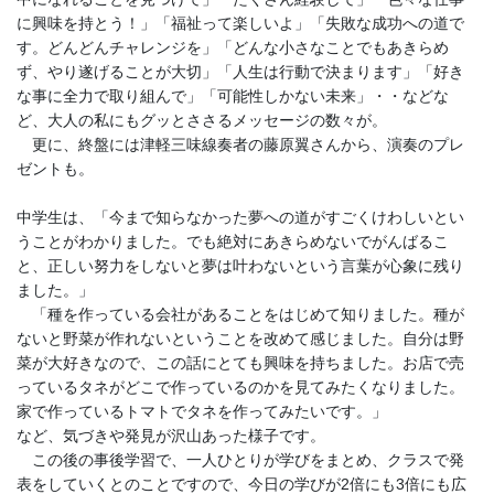
に興味を持とう！」「福祉って楽しいよ」「失敗な成功への道で
す。どんどんチャレンジを」「どんな小さなことでもあきらめ
ず、やり遂げることが大切」「人生は行動で決まります」「好き
な事に全力で取り組んで」「可能性しかない未来」・・などな
ど、大人の私にもグッとささるメッセージの数々が。
更に、終盤には津軽三味線奏者の藤原翼さんから、演奏のプレ
ゼントも。
中学生は、「今まで知らなかった夢への道がすごくけわしいとい
うことがわかりました。でも絶対にあきらめないでがんばるこ
と、正しい努力をしないと夢は叶わないという言葉が心象に残り
ました。」
「種を作っている会社があることをはじめて知りました。種が
ないと野菜が作れないということを改めて感じました。自分は野
菜が大好きなので、この話にとても興味を持ちました。お店で売
っているタネがどこで作っているのかを見てみたくなりました。
家で作っているトマトでタネを作ってみたいです。」
など、気づきや発見が沢山あった様子です。
この後の事後学習で、一人ひとりが学びをまとめ、クラスで発
表をしていくとのことですので、今日の学びが2倍にも3倍にも広