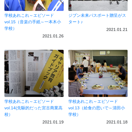
学校あれこれ～エピソード
ジブン未来パスポート贈呈がス
vol.15（音楽の手紙～一本木小
タート♪
学校）
2021.01.21
2021.01.26
学校あれこれ～エピソード
学校あれこれ～エピソード
vol.14(先駆的だった宮古商業高
vol.13（給食の思いで～清田小
校）
学校）
2021.01.19
2021.01.18