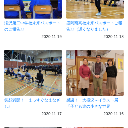
滝沢第二中学校未来パスポート
盛岡南高校未来パスポートご報
のご報告♪♪
告♪♪（遅くなりました）
2020.11.19
2020.11.18
笑顔満開！ まっすぐなまなざ
感謝！ 大盛況～イラスト展
し♪
「子ども達の小さな世界」
2020.11.17
2020.11.16