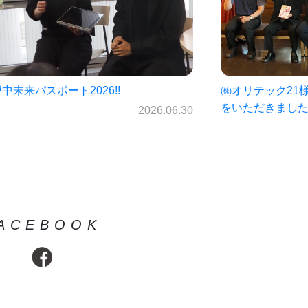
オリテック21様・岩手銀行様より寄付金
仙北中学校未来パ
いただきました！
ス☆
2026.06.23
ACEBOOK