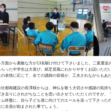
方面から素敵な方が13名駆け付けて下さいました。二葉運送
もらった中学生は大喜び。紙芝居風にわかりやすくお話いただ
生の表情に応じて、全ての講師の皆様が、工夫されながらもあ
会社都南建設の長澤様からは、神仏を敬う大切さや感謝の気持
置き去りにされがちなことを思い出させていただくのですが、
ラム終盤に、自ら子ども達に向けてのエールを送って下さった
量に全員が励まされた事でしょう。