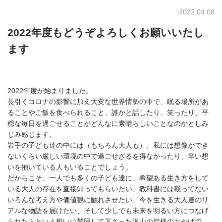
2022.04.08
2022年度もどうぞよろしくお願いいたし
ます
2022年度が始まりました。
長引くコロナの影響に加え大変な世界情勢の中で、眠る場所があ
ることやご飯を食べられること、誰かと話したり、笑ったり、平
穏な毎日を過ごせることがどんなに素晴らしいことなのかとしみ
じみ感じます。
岩手の子ども達の中には（もちろん大人も）、私には想像ができ
ないくらい厳しい環境の中で過ごせざるを得なかったり、辛い想
いを抱いている人もいることでしょう。
だからこそ、一人でも多くの子ども達に、希望ある生き方をして
いる大人の存在を直接知ってもらいたい、教科書には載ってない
いろんな考え方や価値観に触れさせたい、今を生きる大人達のリ
アルな物語を届けたい、そして少しでも未来を明るい方につなげ
られたらという想いに賛同して下さった沢山の皆様のおかげで、