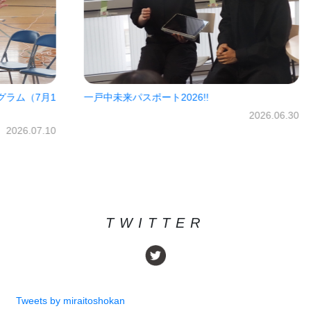
7月1
一戸中未来パスポート2026!!
㈱オ
だき
2026.06.30
07.10
TWITTER
Tweets by miraitoshokan