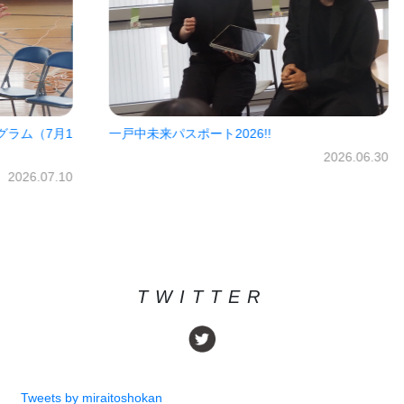
7月1
一戸中未来パスポート2026!!
㈱オ
だき
2026.06.30
07.10
TWITTER
Tweets by miraitoshokan