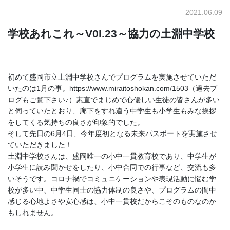
2021.06.09
学校あれこれ～V0l.23～協力の土淵中学校
初めて盛岡市立土淵中学校さんでプログラムを実施させていただ
いたのは1月の事。https://www.miraitoshokan.com/1503（過去ブ
ログもご覧下さい♪）素直でまじめで心優しい生徒の皆さんが多い
と伺っていたとおり、廊下をすれ違う中学生も小学生もみな挨拶
をしてくる気持ちの良さが印象的でした。
そして先日の6月4日、今年度初となる未来パスポートを実施させ
ていただきました！
土淵中学校さんは、盛岡唯一の小中一貫教育校であり、中学生が
小学生に読み聞かせをしたり、小中合同での行事など、交流も多
いそうです。コロナ禍でコミュニケーションや表現活動に悩む学
校が多い中、中学生同士の協力体制の良さや、プログラムの間中
感じる心地よさや安心感は、小中一貫校だからこそのものなのか
もしれません。