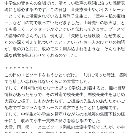
中学生の皆さんの合唱では、清々しい歌声の歌詞に沿った感情表
現にも感心するのです。この日は、音楽療法士やボイストレーナ
ーとしてもご活躍されている山崎尚子先生に、「童神～私の宝物
～」など目の前で歌っていただきました。山崎先生の歌声は、と
ても美しく、メッセージがぐいぐいと伝わってきます。ブースで
の講師の皆さんのお話、例えば、「失敗した経験談、なぜ失敗し
たのか深く考えて気づいたこと」といったお一人おひとりの物語
が、歌の力と共に、改めて深く刻み込まれるような、そんな不思
議な感覚を味わわせてくれるのでした。
＊＊＊＊＊＊＊
この日のエピソードをもうひとつだけ。 1月に伺った時は、盛岡
でも珍しい忘れられないくらいの大雪でした。
そして、6月4日は雨だなーと思って学校に到着すると、熊の目撃
情報があったそうで、その対応で校長先生、副校長先生をはじめ
大変なご様子。にもかかわらず、ご担当の先生方のあたたかいご
配慮でプログラムをスムーズに運営できたことにも脱帽です。
そして、中学生が小学生を見守りながらの地域毎の集団下校の様
子にも、改めて小中一貫校の良さを感じるのでした。
大雪、雨、熊・・とエピソード満載の土淵中学校でしたが、小中