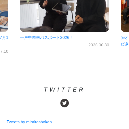
7月1
一戸中未来パスポート2026!!
㈱オ
だき
2026.06.30
07.10
TWITTER
Tweets by miraitoshokan