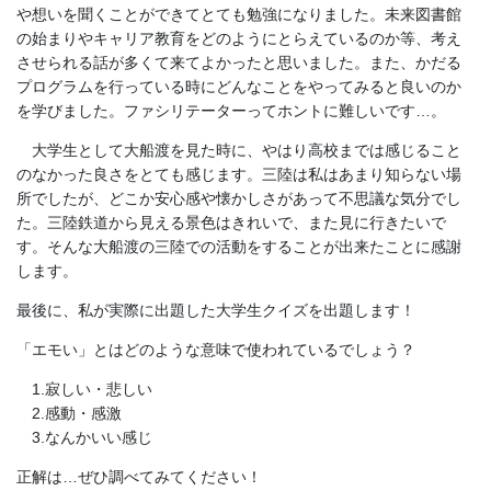
や想いを聞くことができてとても勉強になりました。未来図書館
の始まりやキャリア教育をどのようにとらえているのか等、考え
させられる話が多くて来てよかったと思いました。また、かだる
プログラムを行っている時にどんなことをやってみると良いのか
を学びました。ファシリテーターってホントに難しいです…。
大学生として大船渡を見た時に、やはり高校までは感じること
のなかった良さをとても感じます。三陸は私はあまり知らない場
所でしたが、どこか安心感や懐かしさがあって不思議な気分でし
た。三陸鉄道から見える景色はきれいで、また見に行きたいで
す。そんな大船渡の三陸での活動をすることが出来たことに感謝
します。
最後に、私が実際に出題した大学生クイズを出題します！
「エモい」とはどのような意味で使われているでしょう？
1.寂しい・悲しい
2.感動・感激
3.なんかいい感じ
正解は…ぜひ調べてみてください！