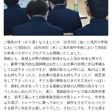
ご報告がすっかり遅くなりましたが、10月3日（金）に滝沢小学校
において3回目の、10月30日（木）に滝沢南中学校において9回目
の未来パスポートプログラムを開催いたしました。
両校とも、多様な分野の精鋭の皆様がなんと合計36名も勢ぞろ
い。豪華で魅力的な講師陣はお忙しいお仕事の合間に沢山準備を
してお話下さったのですが、講師の皆さんの中には、鳥のはく製
をお持ち下さったり、お仕事の道具をお持ち下さったり、紙芝居
をして下さったりと、子ども達の興味をひきだす工夫がいっぱい
で、真剣に向き合ってくださる素敵な皆様の人間性の高さをつく
づくかみしめたのでした。更に、電創総合サービス様の高所作業
車と、岩手三菱ふそう自動車販売様の大型トレーラーに、中学生
は大喜び。トレーラーに乗ってみたり、操作をさせてもらったり
する様子に先生方も嬉しそうでした。それにしても、子ども達を