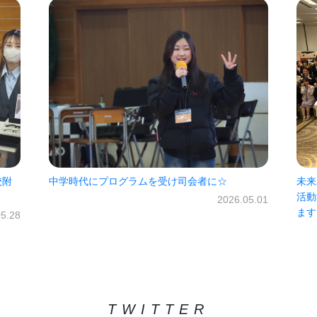
未来パスポート300回突破お祝いの会・2025年度
振り
活動報告会 2026年度もよろしくお願いいたし
（1
05.01
ます！
2026.04.03
TWITTER