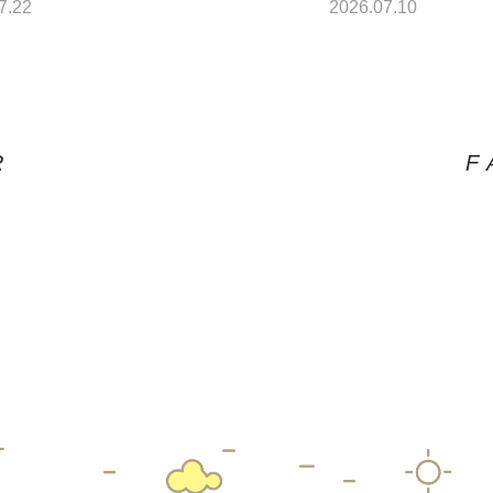
7.10
R
F