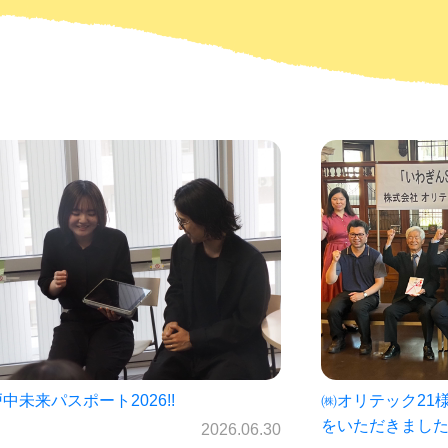
オリテック21様・岩手銀行様より寄付金
仙北中学校未来パ
いただきました！
ス☆