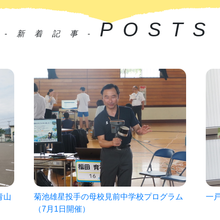
POSTS
-新着記事-
ラム
一戸中未来パスポート2026!!
㈱
を
2026.06.30