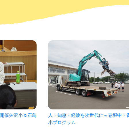
に～巻堀中・青山
菊池雄星投手の母校見前中学校プログ
（7月1日開催）