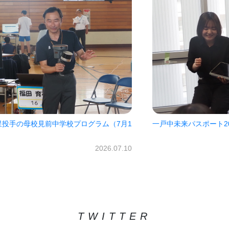
7月1
一戸中未来パスポート2026!!
㈱オ
だき
2026.06.30
07.10
TWITTER