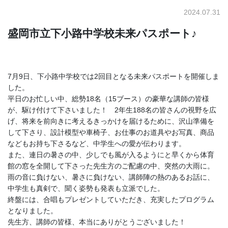
2024.07.31
盛岡市立下小路中学校未来パスポート♪
7月9日、下小路中学校では2回目となる未来パスポートを開催しま
した。
平日のお忙しい中、総勢18名（15ブース）の豪華な講師の皆様
が、駆け付けて下さいました！ 2年生188名の皆さんの視野を広
げ、将来を前向きに考えるきっかけを届けるために、沢山準備を
して下さり、設計模型や車椅子、お仕事のお道具やお写真、商品
などもお持ち下さるなど、中学生への愛が伝わります。
また、連日の暑さの中、少しでも風が入るようにと早くから体育
館の窓を全開して下さった先生方のご配慮の中、突然の大雨に。
雨の音に負けない、暑さに負けない、講師陣の熱のあるお話に、
中学生も真剣で、聞く姿勢も発表も立派でした。
終盤には、合唱もプレゼントしていただき、充実したプログラム
となりました。
先生方、講師の皆様、本当にありがとうございました！