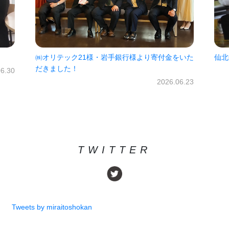
をいた
仙北中学校未来パスポート！2会場26ブース☆
20
属中
2026.06.09
06.23
TWITTER
Tweets by miraitoshokan