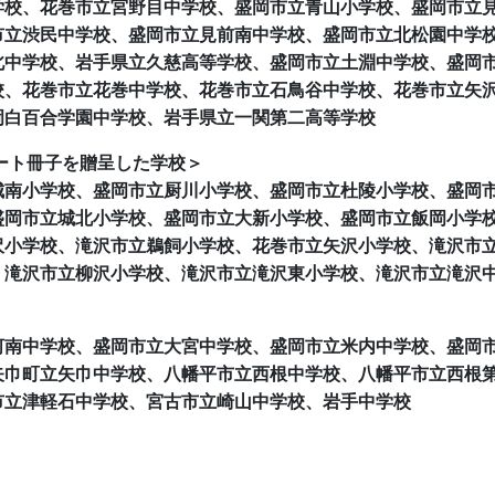
学校、花巻市立宮野目中学校、盛岡市立青山小学校、盛岡市立
市立渋民中学校、盛岡市立見前南中学校、盛岡市立北松園中学
北中学校、岩手県立久慈高等学校、盛岡市立土淵中学校、盛岡
校、花巻市立花巻中学校、花巻市立石鳥谷中学校、花巻市立矢
岡白百合学園中学校、岩手県立一関第二高等学校
ポート冊子を贈呈した学校＞
城南小学校、盛岡市立厨川小学校、盛岡市立杜陵小学校、盛岡
盛岡市立城北小学校、盛岡市立大新小学校、盛岡市立飯岡小学
沢小学校、滝沢市立鵜飼小学校、花巻市立矢沢小学校、滝沢市
、滝沢市立柳沢小学校、滝沢市立滝沢東小学校、滝沢市立滝沢
河南中学校、盛岡市立大宮中学校、盛岡市立米内中学校、盛岡
矢巾町立矢巾中学校、八幡平市立西根中学校、八幡平市立西根
市立津軽石中学校、宮古市立崎山中学校、岩手中学校