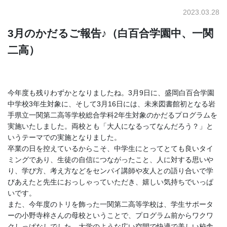
2023.03.28
3月のかだるご報告♪（白百合学園中、一関
二高）
今年度も残りわずかとなりましたね。3月9日に、盛岡白百合学園
中学校3年生対象に、そして3月16日には、未来図書館初となる岩
手県立一関第二高等学校総合学科2年生対象のかだるプログラムを
実施いたしました。両校とも「大人になるってなんだろう？」と
いうテーマでの実施となりました。
卒業の日を控えているからこそ、中学生にとってとても良いタイ
ミングであり、生徒の自信につながったこと、人に対する思いや
り、学び方、考え方などをセンパイ講師や友人との語り合いで学
びあえたと先生におっしゃっていただき、嬉しい気持ちでいっぱ
いです。
また、今年度のトリを飾った一関第二高等学校は、学生サポータ
ーの小野寺梓さんの母校ということで、プログラム前からワクワ
クしっぱなしでした。大学のような広い空間で快適で美しい校舎