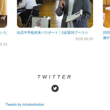
をいた
仙北中学校未来パスポート！2会場26ブース☆
20
属中
2026.06.09
06.23
TWITTER
Tweets by miraitoshokan