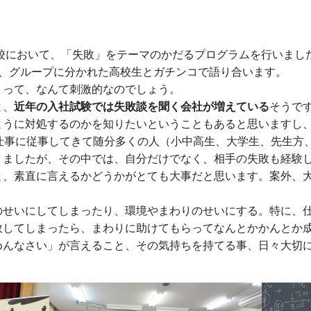
学校において、「失敗」をテーマのかだるプログラムを行いまし
け、グループに分かれた高校生とガチンコで語り合います。
」って、なんて刺激的なのでしょう。
と、
近年の入社試験では失敗談を聞く会社が増えている
そうで
ように対処するのかを知りたいということもあると思いますし
の仕事に従事してきて随分多くの人（小中高生、大学生、先生方
りましたが、その中では、自分だけでなく、相手の失敗も経験
、素直に言えるかどうかがとても大事だと思います。案外、大
のせいにしてしまったり、環境やまわりのせいにする。特に、
敗してしまったら、まわりに助けてもらってなんとかかんとか
めんなさい」が言えること、その気持ちを持てる事、日々大切