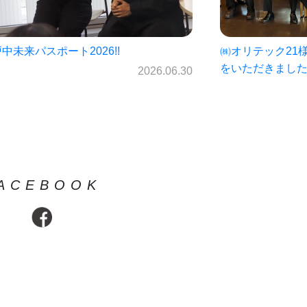
オリテック21様・岩手銀行様より寄付金
仙北中学校未来パ
いただきました！
ス☆
2026.06.23
ACEBOOK