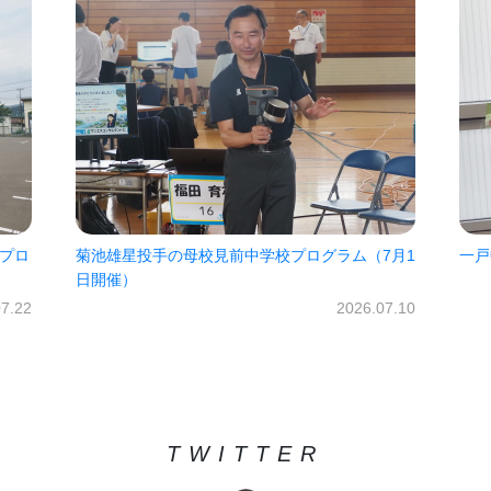
7月1
一戸中未来パスポート2026!!
㈱オ
だき
2026.06.30
07.10
TWITTER