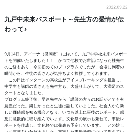
2022.09.22
九戸中未来パスポート～先生方の愛情が伝
わって♪
9月14日、アイーナ（盛岡市）において、九戸中学校未来パスポー
トを開催いたしました！！ かつて他校でお世話になった桂先生
のご縁もあり、今回初めてのプログラムでしたが、会場に到着の
瞬間から、生徒の皆さんが気持ちよく挨拶してくれます。
この日はインターンの高校生がアイスブレーキングを担当し、
中学生も講師の皆さんも先生方も、大盛り上がりで、大満足のス
タートとなりました。
プログラム終了後、早速先生から「講師の方々のお話がとても有
意義だった。楽しかったと生徒は話していました。社会人から新
しい価値感を知る機会となり、いつも以上に事後のレポート、感
想に意欲的に取り組んでいます。文化祭の展示も兼ねて、事後レ
ポートを作成し、文化祭では発表も予定しています。」との嬉し
いお言葉をいただきました。充実した事後学習について教えてい