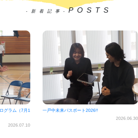
POSTS
-新着記事-
7月1
一戸中未来パスポート2026!!
㈱オ
だき
2026.06.30
07.10