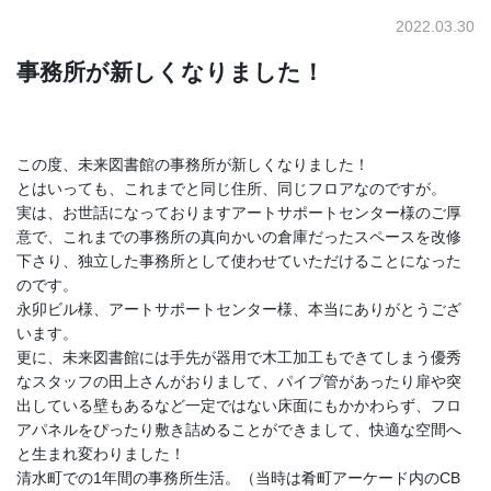
2022.03.30
事務所が新しくなりました！
この度、未来図書館の事務所が新しくなりました！
とはいっても、これまでと同じ住所、同じフロアなのですが。
実は、お世話になっておりますアートサポートセンター様のご厚
意で、これまでの事務所の真向かいの倉庫だったスペースを改修
下さり、独立した事務所として使わせていただけることになった
のです。
永卯ビル様、アートサポートセンター様、本当にありがとうござ
います。
更に、未来図書館には手先が器用で木工加工もできてしまう優秀
なスタッフの田上さんがおりまして、パイプ管があったり扉や突
出している壁もあるなど一定ではない床面にもかかわらず、フロ
アパネルをぴったり敷き詰めることができまして、快適な空間へ
と生まれ変わりました！
清水町での1年間の事務所生活。（当時は肴町アーケード内のCB