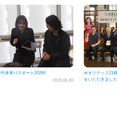
オリテック21様・岩手銀行様より寄付金
仙北中学校未来パ
いただきました！
ス☆
2026.06.23