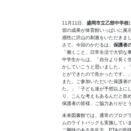
11月11日、
盛岡市立乙部中学校
習の成果が体育館いっぱいに展
感性に沢山の刺激をいただきま
さて、今回のかだるは、
保護者
「働くこと、日常生活で大切な
中学生からは、「自分より長く
かしていこうと思いました。」
とができたので良かったです。
また、ご参加いただいた保護者
た。」「子ども達が予想以上に
り、こんな考えもあるんだと改
保護者の皆様、ご協力ありがと
未来図書館では、通常のプログ
ムのライトパックも実施してい
ご興味のある先生方、PTAの皆