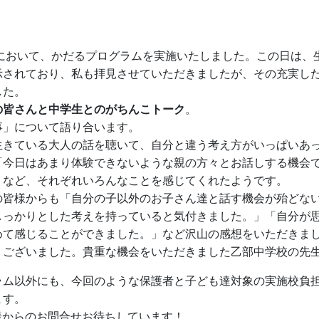
において、かだるプログラムを実施いたしました。この日は、
示されており、私も拝見させていただきましたが、その充実し
した。
の皆さんと中学生とのがちんこトーク
。
事」について語り合います。
生きている大人の話を聴いて、自分と違う考え方がいっぱいあ
「今日はあまり体験できないような親の方々とお話しする機会
」など、それぞれいろんなことを感じてくれたようです。
の皆様からも「自分の子以外のお子さん達と話す機会が殆どな
しっかりとした考えを持っていると気付きました。」「自分が
めて感じることができました。」など沢山の感想をいただきま
うございました。貴重な機会をいただきました乙部中学校の先
ラム以外にも、今回のような保護者と子ども達対象の実施校負
ます。
様からのお問合せお待ちしています！