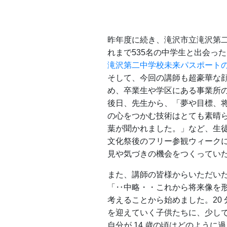
昨年度に続き、滝沢市立滝沢第
れまで535名の中学生と出会っ
滝沢第二中学校未来パスポートのご報告♪
そして、今回の講師も超豪華な
め、卒業生や学区にある事業所の
後日、先生から、「夢や目標、
の心をつかむ技術はとても素晴
葉が聞かれました。」など、生
文化祭後のフリー参観ウィーク
見や気づきの機会をつくってい
また、講師の皆様からいただい
「‥中略・・これから将来像を
考えることから始めました。20
を迎えていく⼦供たちに、少し
⾃分が 14 歳の頃はどのよう