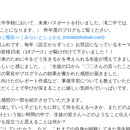
二中学校において、未来パスポートを行いました。滝二中では、
たことになります。↓ 昨年度のブログもご覧ください。
♪｜みらいとしょかん (miraitoshokan.com)
顔ぶれです。毎年（設立からずっと）お世話になっているキー
皆様15名（14ブース）が駆け付けて下さいました！！
将来のために今をどう生きるかを考えられる生徒が増えてきま
らしいと感じました。」「生徒の口から「〇〇さんの言ったこ
徒の変化やプログラムの効果が書かれた感想が届きました。
に向けたのレポート作成など、事後学習についても教えていた
ただくことで学びが深まることに嬉しい気持ちでいっぱいです
た感想の一部を紹介させていただきます。
形成していく⼦どもたちに対して何を伝えるべきか、またどの
 分という短い時間の中で、⽣徒の皆さんへどのようなこと伝
でも役⽴つと思えることは何か？
に過ごしていたか？ …など、これまでの⾃⾝が経験してきた学⽣