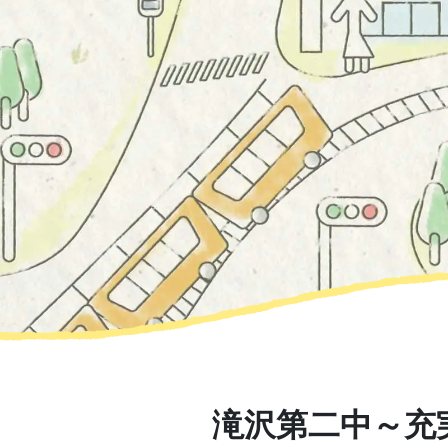
滝沢第二中～充