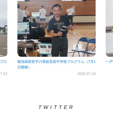
7月1
一戸中未来パスポート2026!!
㈱オ
だき
2026.06.30
07.10
TWITTER