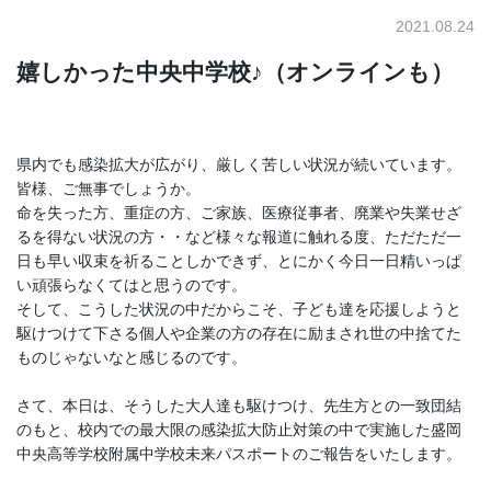
2021.08.24
嬉しかった中央中学校♪（オンラインも）
県内でも感染拡大が広がり、厳しく苦しい状況が続いています。
皆様、ご無事でしょうか。
命を失った方、重症の方、ご家族、医療従事者、廃業や失業せざ
るを得ない状況の方・・など様々な報道に触れる度、ただただ一
日も早い収束を祈ることしかできず、とにかく今日一日精いっぱ
い頑張らなくてはと思うのです。
そして、こうした状況の中だからこそ、子ども達を応援しようと
駆けつけて下さる個人や企業の方の存在に励まされ世の中捨てた
ものじゃないなと感じるのです。
さて、本日は、そうした大人達も駆けつけ、先生方との一致団結
のもと、校内での最大限の感染拡大防止対策の中で実施した盛岡
中央高等学校附属中学校未来パスポートのご報告をいたします。