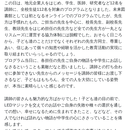
この日は、地元企業人をはじめ、学生、医師、研究者など12名を
講師に、全校生徒112名を対象のプログラムとなりました。未来図
書館としては初となるオンラインでのプログラムでしたが、先生
方は手慣れたもの。ご担当の先生を中心に、校長先生、副校長先
生、教頭先生をはじめ担任の先生方など全ての先生方が一丸とな
りスムーズに運営する協力体制には脱帽でした。おそらく日ごろ
から、子ども達のことだけでなくそれぞれの先生方同士、尊重し
あい、信じあって個々の知恵や経験を活かした教育活動の実現に
取り組まれていらっしゃるのでしょう。
プログラム当日に、各担任の先生ご自身の物語を中学生にお話し
なさるということも素敵だなと思いましたし、講師との打ち合わ
せに参加できない先生からのメッセージを講師の皆様にお渡し下
さるなど、子どもはもちろん、全ての人を大切にしている姿勢
が、本当に素晴らしいと感じるのです。
講師の皆さんも魅力的な方ばかりでした！子ども達の目の前で、
LEDマジックを交えてのお話やご自身の失敗や種々の選択を通し
ての想い、幸せになるために生まれてきたこと、などなど、その
人でなければ語れない物語が中学生の心にささっていることを痛
感します。