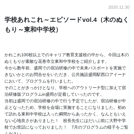
2020.11.30
学校あれこれ～エピソードvol.4（木のぬく
もり～東和中学校）
かれこれ100校以上でのキャリア教育支援校の中から、今回は木の
ぬくもりが素敵な花巻市立東和中学校をご紹介します。
今から数年前、盛岡での宿泊研修の中で未来パスポートを実施で
きないかとのお問合せをいただき、公共施設盛岡駅西口アイーナ
において、プログラムを行いました。
そのことがきっかけとなり、学校へのアウトリーチ型に加えて宿
泊研修版プログラムin盛岡が定着していったのです。
当初は盛岡での宿泊研修の中で行う予定でしたが、宿泊研修が中
止となったため、学校を会場に実施することになりました。初め
て訪れる東和中学校は入った瞬間からあったかく、なんともいえ
ない心地良さがありました！ 校長先生にはだいぶ前に大野中学
校でお世話になっておりました！ 7月のプログラムの様子をご覧
ください。