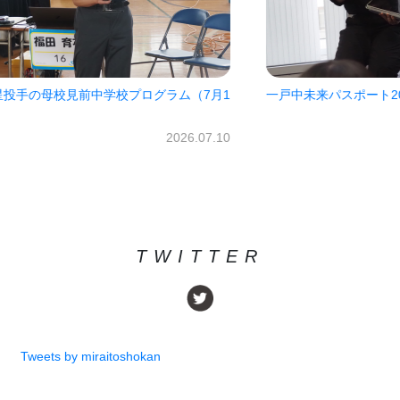
7月1
一戸中未来パスポート2026!!
㈱オ
だき
2026.06.30
07.10
TWITTER
Tweets by miraitoshokan