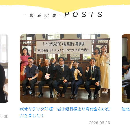
POSTS
-新着記事-
㈱オリテック21様・岩手銀行様より寄付金をいた
仙北
だきました！
06.30
2026.06.23