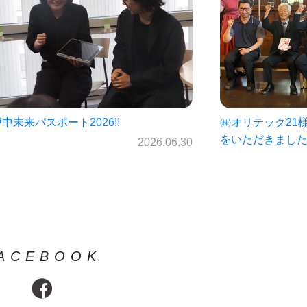
オリテック21様・岩手銀行様より寄付金
仙北中学校未来パ
いただきました！
ス☆
2026.06.23
ACEBOOK