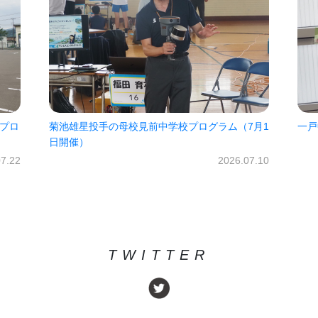
ロ
菊池雄星投手の母校見前中学校プログラム（7月1
一戸中
日開催）
.22
2026.07.10
TWITTER