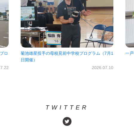
ロ
菊池雄星投手の母校見前中学校プログラム（7月1
一戸中
日開催）
.22
2026.07.10
TWITTER